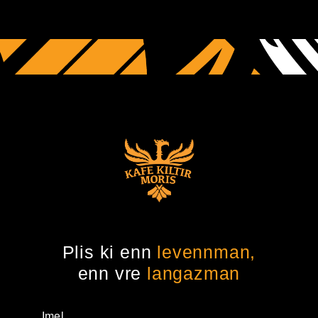
Plis ki enn
levennman,
enn vre
langazman
Imel