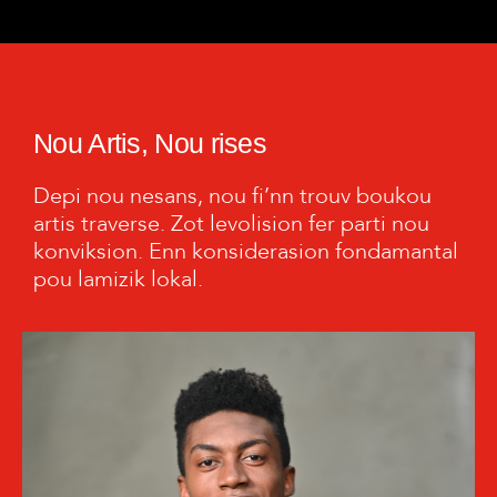
Nou Artis, Nou rises
Depi nou nesans, nou fi’nn trouv boukou
artis traverse. Zot levolision fer parti nou
konviksion. Enn konsiderasion fondamantal
pou lamizik lokal.