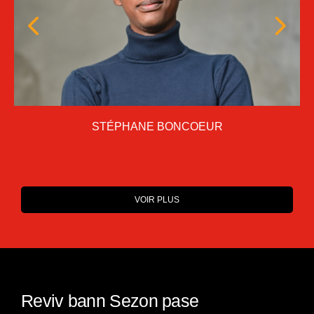
STÉPHANE BONCOEUR
LION VIBE
DJ EMILIO
JANESSA
MOMO
STÉPHANE BONCOEUR
LION VIBE
DJ EMILIO
JANESSA
MOMO
VOIR PLUS
Reviv bann Sezon pase