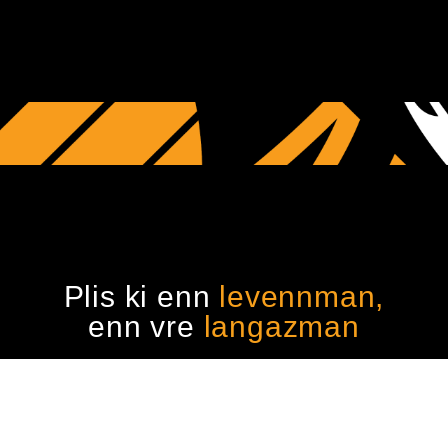
Plis ki enn
levennman,
enn vre
langazman