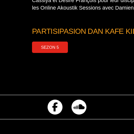
Cassiya et Désiré François pour leur discipli
les Online Akoustik Sessions avec Damie
PARTISIPASION DAN KAFE KI
SEZON 5