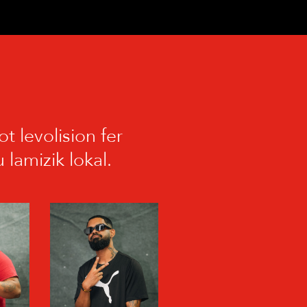
t levolision fer
lamizik lokal.
E
MOMO