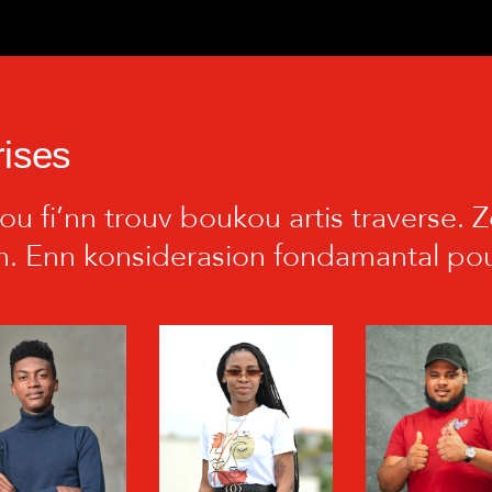
rises
u fi’nn trouv boukou artis traverse. Zo
n. Enn konsiderasion fondamantal pou 
STÉPHANE
JANESSA
LION VIB
BONCOEUR