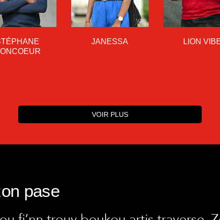
STÉPHANE
JANESSA
LION VIB
BONCOEUR
VOIR PLUS
zon pase
u fi’nn trouv boukou artis traverse. Zo