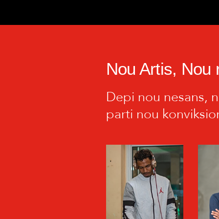
Nou Artis, Nou 
Depi nou nesans, no
parti nou konviksio
DJ EMILIO