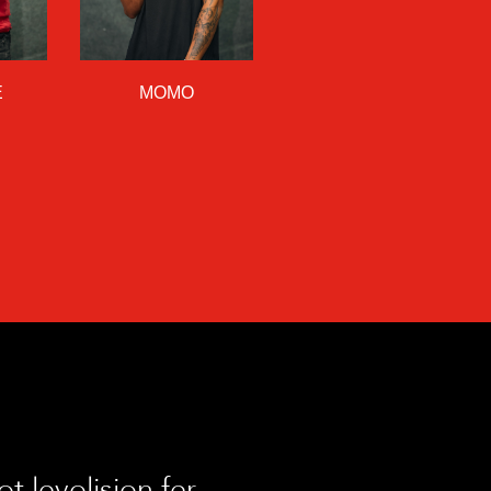
E
MOMO
t levolision fer