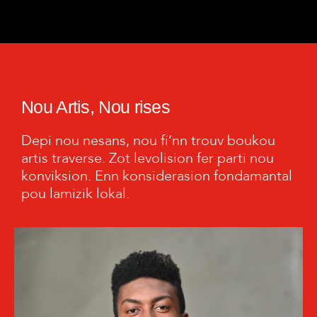
Nou Artis, Nou rises
Depi nou nesans, nou fi’nn trouv boukou
artis traverse. Zot levolision fer parti nou
konviksion. Enn konsiderasion fondamantal
pou lamizik lokal.