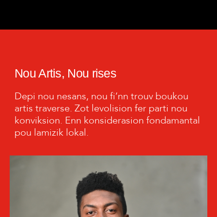
Nou Artis, Nou rises
Depi nou nesans, nou fi’nn trouv boukou
artis traverse. Zot levolision fer parti nou
konviksion. Enn konsiderasion fondamantal
pou lamizik lokal.