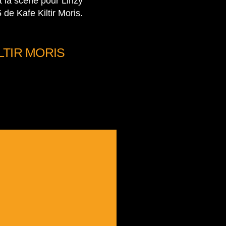
t la scène pour Linzy
 de Kafe Kiltir Moris.
LTIR MORIS