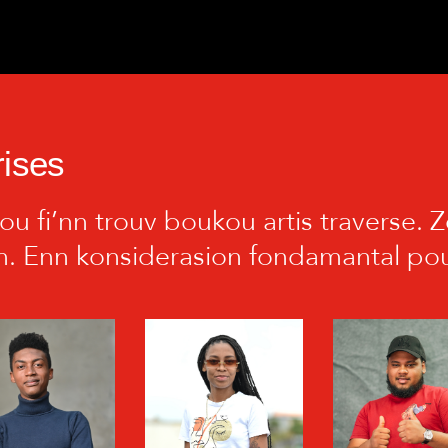
rises
u fi’nn trouv boukou artis traverse. Zo
n. Enn konsiderasion fondamantal pou 
STÉPHANE
JANESSA
LION VIB
BONCOEUR