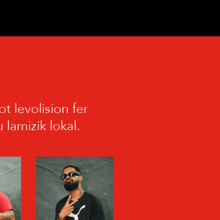
t levolision fer
lamizik lokal.
E
MOMO