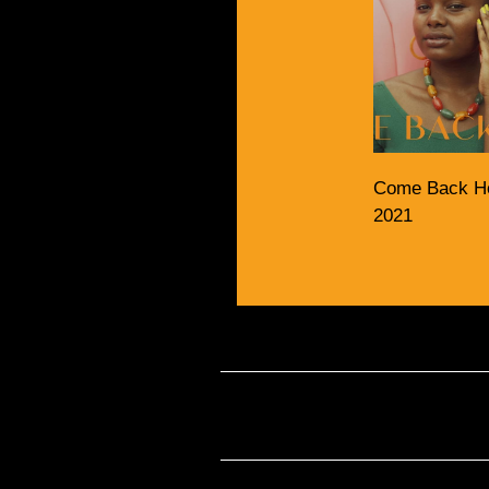
Come Back 
2021