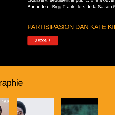
«Kanser», séduisent le public. Elle a ouver
Bacbotte et Bigg Frankii lors de la Saison 5
PARTISIPASION DAN KAFE KI
SEZON 5
raphie