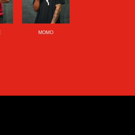
E
MOMO