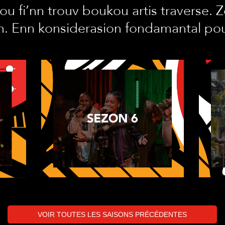
u fi’nn trouv boukou artis traverse. Zo
n. Enn konsiderasion fondamantal pou 
VOIR TOUTES LES SAISONS PRÉCÉDENTES