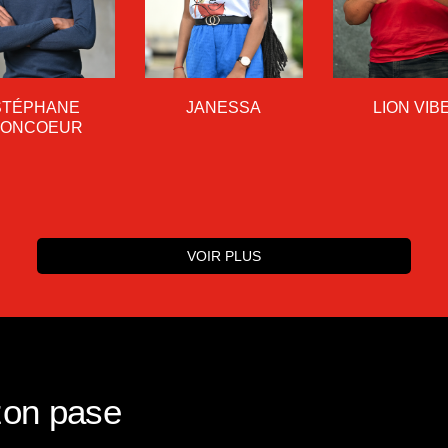
STÉPHANE
JANESSA
LION VIB
BONCOEUR
VOIR PLUS
zon pase