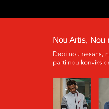
Nou Artis, Nou 
Depi nou nesans, no
parti nou konviksio
DJ EMILIO