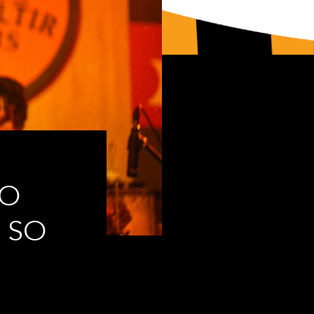
SO
R SO